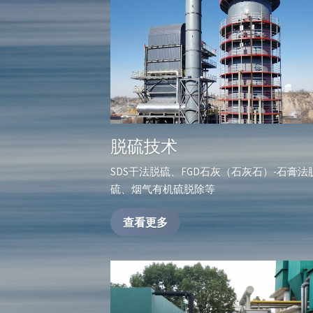
脱硫技术
SDS干法脱硫、FGD石灰（石灰石）-石膏法
硫、烟气有机硫脱除等
查看更多