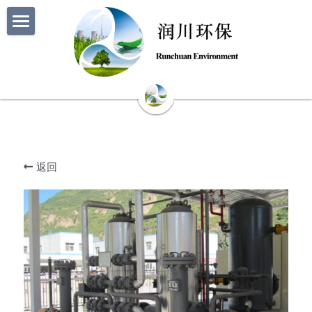
首页
关于润川
新闻中心
公司简介
企业愿景
业务领域
公司动态
返回
组织架构
项目公示
工程案例
核心工艺
荣誉资质
行业资讯
烟气处理
加入润川
工程概览
知识产权
分离过滤
典型工程
招聘职位
搜索
污水处理
其他工程
联系我们
有机废气处理